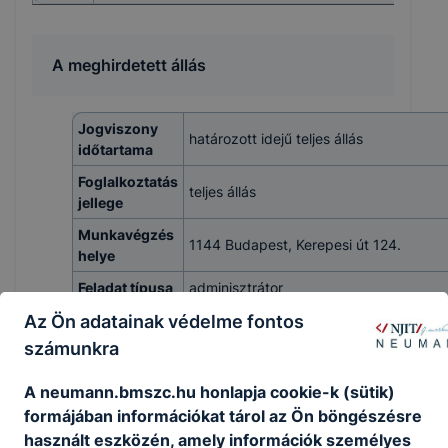
A meghirdetett állás
Jogviszony
határozott idejű teljes állás
időtartama
Foglalkoztatás
teljes állás
jellege
Munkavégzés
1144 Budapest, Kerepesi út 124.
helye
Feladat típusa
adminisztrátor
Az Ön adatainak védelme fontos
Illetmény
végzettségtől függ
számunkra
Elvárt
legalább középfokú végzettség
képzettség
A neumann.bmszc.hu honlapja cookie-k (sütik)
formájában információkat tárol az Ön böngészésre
- szerződések, megbízások, egyéb
dokumentumok előkészítése,
használt eszközén, amely információk személyes