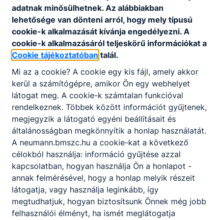
Leírás
adatnak minősülhetnek. Az alábbiakban
- helyettesi tevékenységek adminiszt
lehetősége van dönteni arról, hogy mely típusú
részének ügyvitele,
cookie-k alkalmazását kívánja engedélyezni. A
Betölthetőség
cookie-k alkalmazásáról teljeskörű információkat a
2026. augusztus 24
időpontja
Cookie tájékoztatóban
talál.
Jelentkezési
Mi az a cookie? A cookie egy kis fájl, amely akkor
2026. július 11
határidő
kerül a számítógépre, amikor Ön egy webhelyet
az igazgatónak írt emailben a CV,
látogat meg. A cookie-k számtalan funkcióval
Jelentkezés
képzettséget/végzettséget igazoló
rendelkeznek. Többek között információt gyűjtenek,
módja
dokumentumok elküldése:
megjegyzik a látogató egyéni beállításait és
menyhart.erika@njszg.hu
általánosságban megkönnyítik a honlap használatát.
A neumann.bmszc.hu a cookie-kat a következő
célokból használja: információ gyűjtése azzal
Várjuk jelentkezését!
kapcsolatban, hogyan használja Ön a honlapot -
annak felmérésével, hogy a honlap melyik részeit
látogatja, vagy használja leginkább, így
Jelentkezés az állásra
megtudhatjuk, hogyan biztosítsunk Önnek még jobb
felhasználói élményt, ha ismét meglátogatja