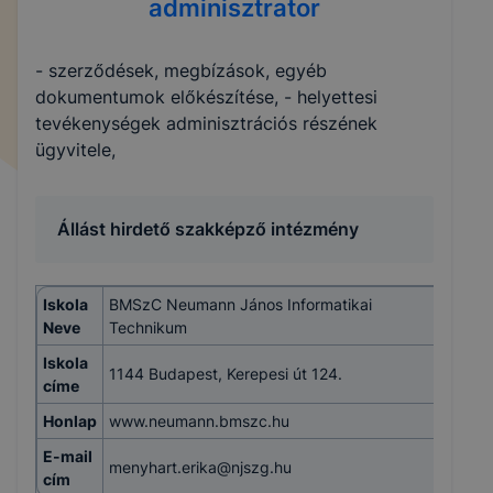
adminisztrator
- szerződések, megbízások, egyéb
dokumentumok előkészítése, - helyettesi
tevékenységek adminisztrációs részének
ügyvitele,
Állást hirdető szakképző intézmény
Iskola
BMSzC Neumann János Informatikai
Neve
Technikum
Iskola
1144 Budapest, Kerepesi út 124.
címe
Honlap
www.neumann.bmszc.hu
E-mail
menyhart.erika@njszg.hu
cím