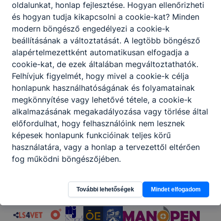
oldalunkat, honlap fejlesztése. Hogyan ellenőrizheti
és hogyan tudja kikapcsolni a cookie-kat? Minden
Megosztás
modern böngésző engedélyezi a cookie-k
beállításának a változtatását. A legtöbb böngésző
alapértelmezettként automatikusan elfogadja a
cookie-kat, de ezek általában megváltoztathatók.
Felhívjuk figyelmét, hogy mivel a cookie-k célja
honlapunk használhatóságának és folyamatainak
megkönnyítése vagy lehetővé tétele, a cookie-k
Partnereink
alkalmazásának megakadályozása vagy törlése által
előfordulhat, hogy felhasználóink nem lesznek
képesek honlapunk funkcióinak teljes körű
használatára, vagy a honlap a tervezettől eltérően
fog működni böngészőjében.
További lehetőségek
Mindet elfogadom