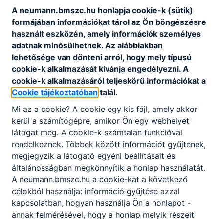
A neumann.bmszc.hu honlapja cookie-k (sütik)
formájában információkat tárol az Ön böngészésre
Tovább
használt eszközén, amely információk személyes
adatnak minősülhetnek. Az alábbiakban
lehetősége van dönteni arról, hogy mely típusú
cookie-k alkalmazását kívánja engedélyezni. A
cookie-k alkalmazásáról teljeskörű információkat a
Cookie tájékoztatóban
talál.
Mi az a cookie? A cookie egy kis fájl, amely akkor
kerül a számítógépre, amikor Ön egy webhelyet
látogat meg. A cookie-k számtalan funkcióval
rendelkeznek. Többek között információt gyűjtenek,
megjegyzik a látogató egyéni beállításait és
általánosságban megkönnyítik a honlap használatát.
A neumann.bmszc.hu a cookie-kat a következő
célokból használja: információ gyűjtése azzal
kapcsolatban, hogyan használja Ön a honlapot -
annak felmérésével, hogy a honlap melyik részeit