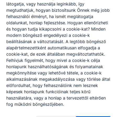
látogatja, vagy használja leginkább, így
megtudhatjuk, hogyan biztosítsunk Önnek még jobb
felhasználói élményt, ha ismét meglátogatja
oldalunkat, honlap fejlesztése. Hogyan ellenőrizheti
és hogyan tudja kikapcsolni a cookie-kat? Minden
Partnereink
modern böngésző engedélyezi a cookie-k
beállításának a változtatását. A legtöbb böngésző
alapértelmezettként automatikusan elfogadja a
cookie-kat, de ezek általában megváltoztathatók.
Felhívjuk figyelmét, hogy mivel a cookie-k célja
honlapunk használhatóságának és folyamatainak
megkönnyítése vagy lehetővé tétele, a cookie-k
alkalmazásának megakadályozása vagy törlése által
előfordulhat, hogy felhasználóink nem lesznek
képesek honlapunk funkcióinak teljes körű
használatára, vagy a honlap a tervezettől eltérően
fog működni böngészőjében.