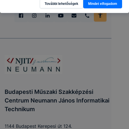
További lehetőségek
Mindet elfogadom
Budapesti Műszaki Szakképzési
Centrum Neumann János Informatikai
Technikum
1144 Budapest Kerepesi út 124.