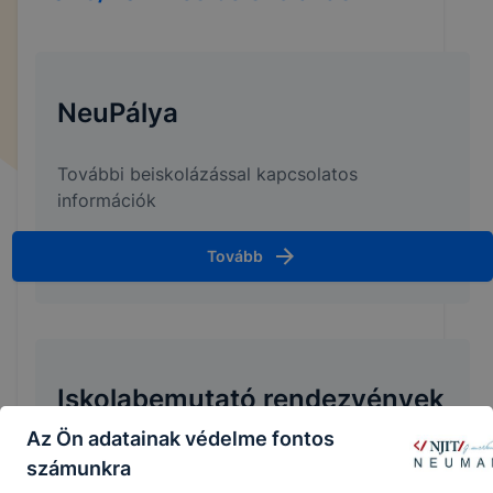
NeuPálya
További beiskolázással kapcsolatos
információk
Tovább
Iskolabemutató rendezvények
Az Ön adatainak védelme fontos
Iskolabemutatóink és egyéb pályaorientációs
számunkra
rendezvények ahol találkozhatunk