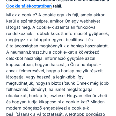
Nők a Tudományban Egyesület
Cookie tájékoztatóban
talál.
Mi az a cookie? A cookie egy kis fájl, amely akkor
Lányok napja
kerül a számítógépre, amikor Ön egy webhelyet
látogat meg. A cookie-k számtalan funkcióval
TechCsajok
rendelkeznek. Többek között információt gyűjtenek,
megjegyzik a látogató egyéni beállításait és
általánosságban megkönnyítik a honlap használatát.
A neumann.bmszc.hu a cookie-kat a következő
célokból használja: információ gyűjtése azzal
kapcsolatban, hogyan használja Ön a honlapot -
annak felmérésével, hogy a honlap melyik részeit
látogatja, vagy használja leginkább, így
megtudhatjuk, hogyan biztosítsunk Önnek még jobb
felhasználói élményt, ha ismét meglátogatja
oldalunkat, honlap fejlesztése. Hogyan ellenőrizheti
és hogyan tudja kikapcsolni a cookie-kat? Minden
modern böngésző engedélyezi a cookie-k
beállításának a változtatását. A legtöbb böngésző