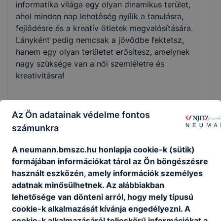
informatika világa egy olyan dinamikus terület,
ahol minden nap lehetőség nyílik a tanulásra,
fejlődésre és a kreatív ötletek megvalósítására.
Lányként pedig nemcsak a jövődbe fektetsz,
hanem egy olyan területet erősítesz, amelynek
nagy szüksége van a női szemléletre és
kreativitásra!
Ezen a területen is együttmőködő kiemelt
Az Ön adatainak védelme fontos
partnereink:
számunkra
A neumann.bmszc.hu honlapja cookie-k (sütik)
Women4Cyber
formájában információkat tárol az Ön böngészésre
használt eszközén, amely információk személyes
Women4Cyber Hungary
adatnak minősülhetnek. Az alábbiakban
lehetősége van dönteni arról, hogy mely típusú
WITSEC
cookie-k alkalmazását kívánja engedélyezni. A
cookie-k alkalmazásáról teljeskörű információkat a