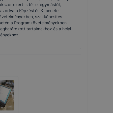
okszor ezért is tér el egymástól,
gazodva a Képzési és Kimeneteli
övetelményekben, szakképesítés
setén a Programkövetelményekben
eghatározott tartalmakhoz és a helyi
gényekhez.