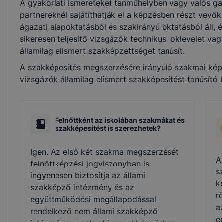
A gyakorlati ismereteket tanműhelyben vagy valós ga
partnereknél sajátíthatják el a képzésben részt vevő
ágazati alapoktatásból és szakirányú oktatásból áll, 
sikeresen teljesítő vizsgázók technikusi oklevelet v
államilag elismert szakképzettséget tanúsít.
A szakképesítés megszerzésére irányuló szakmai képzé
vizsgázók államilag elismert szakképesítést tanúsító
Felnőttként az iskolában szakmákat és
szakképesítést is szerezhetek?
Igen. Az első két szakma megszerzését
A
felnőttképzési jogviszonyban is
s
ingyenesen biztosítja az állami
k
szakképző intézmény és az
r
együttműködési megállapodással
a
rendelkező nem állami szakképző
e