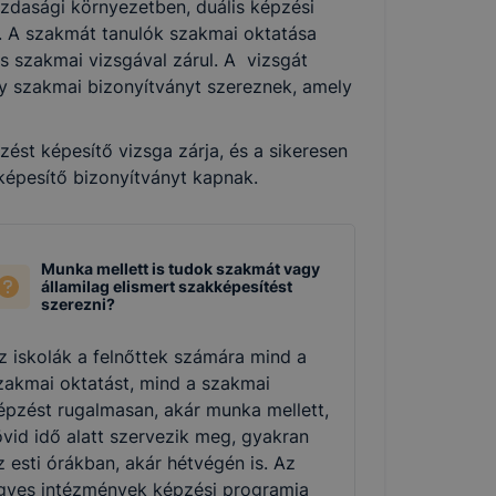
zdasági környezetben, duális képzési
k. A szakmát tanulók szakmai oktatása
és szakmai vizsgával zárul. A vizsgát
agy szakmai bizonyítványt szereznek, amely
st képesítő vizsga zárja, és a sikeresen
 képesítő bizonyítványt kapnak.
Munka mellett is tudok szakmát vagy
államilag elismert szakképesítést
szerezni?
z iskolák a felnőttek számára mind a
zakmai oktatást, mind a szakmai
épzést rugalmasan, akár munka mellett,
övid idő alatt szervezik meg, gyakran
z esti órákban, akár hétvégén is. Az
gyes intézmények képzési programja