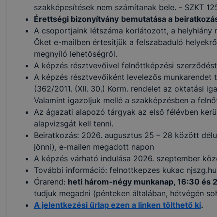
szakképesítések nem számítanak bele. - SZKT 125
Érettségi bizonyítvány
bemutatása a beiratkozá
A csoportjaink létszáma korlátozott, a helyhiány m
Őket e-mailben értesítjük a felszabaduló helyekr
megnyíló lehetőségről.
A képzés résztvevőivel felnőttképzési szerződést
A képzés résztvevőiként levelezős munkarendet t
(362/2011. (XII. 30.) Korm. rendelet az oktatási i
Valamint igazoljuk mellé a szakképzésben a felnő
Az ágazati alapozó tárgyak az első félévben kerü
alapvizsgát kell tenni.
Beiratkozás: 2026. augusztus 25 – 28 között délu
jönni), e-mailen megadott napon
A képzés várható indulása 2026. szeptember köz
További információ: felnottkepzes kukac njszg.hu
Órarend:
heti három-négy munkanap, 16:30 és 21
tudjuk megadni (pénteken általában, hétvégén so
A jelentkezési űrlap ezen a linken tölthető ki
.