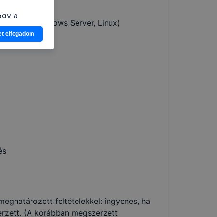
ogy a
ltatások (Windows Server, Linux)
atjuk,
et elfogadom
eglátogatja
ikapcsolni a
ásának a
 elfogadja
t, hogy
k
 nem
 a honlap a
és
eghatározott feltételekkel: ingyenes, ha
erzett. (A korábban megszerzett