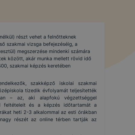
nélkül) részt vehet a felnőtteknek
ső szakmai vizsga befejezéséig, a
resztül) megszerzése mindenki számára
ek között, akár munka mellett rövid idő
t 400, szakmai képzés keretében
endelkezők, szakképző iskolai szakmai
épiskola tizedik évfolyamát teljesítették
yban – az, aki alapfokú végzettséggel
 feltételeit és a képzés időtartamát a
ákat heti 2-3 alkalommal az esti órákban
nagy részét az online térben tartják az