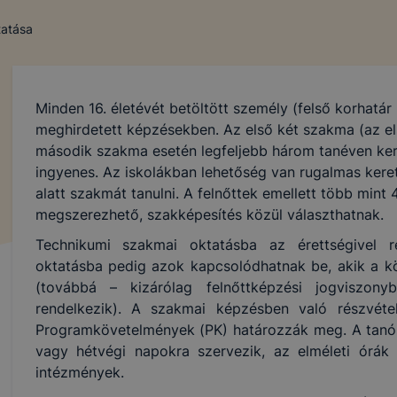
tatása
Minden 16. életévét betöltött személy (felső korhatár 
meghirdetett képzésekben. Az első két szakma (az el
második szakma esetén legfeljebb három tanéven ke
ingyenes. Az iskolákban lehetőség van rugalmas keret
alatt szakmát tanulni. A felnőttek emellett több min
megszerezhető, szakképesítés közül választhatnak.
Technikumi szakmai oktatásba az érettségivel r
oktatásba pedig azok kapcsolódhatnak be, akik a köz
(továbbá – kizárólag felnőttképzési jogviszon
rendelkezik). A szakmai képzésben való részvétel
Programkövetelmények (PK) határozzák meg. A tanór
vagy hétvégi napokra szervezik, az elméleti órák 
intézmények.