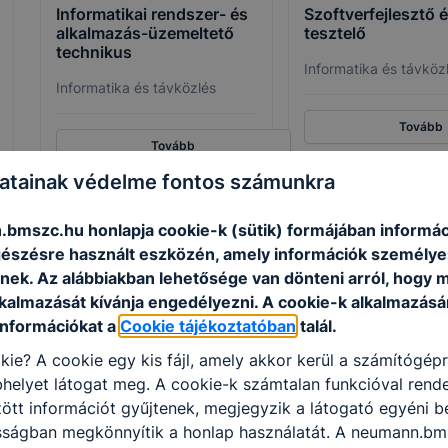
Informatikai rendszer- és
Szoftverfejlesztő é
alkalmazás-üzemeltető
tesztelő
technikus
Informatika és távköz
Informatika és távközlés
Tovább
Tovább
atainak védelme fontos számunkra
bmszc.hu honlapja cookie-k (sütik) formájában informáci
Technikus-képzés: felnőttoktatás ESTI munkar
észésre használt eszközén, amely információk személye
Informatikai rendszer- és alkalmazás-üzemeltető te
nek. Az alábbiakban lehetősége van dönteni arról, hogy m
tesztelő
szakmára felkészítő
2 éves
képzéseket indí
lkalmazását kívánja engedélyezni. A cookie-k alkalmazásá
ESTI
munkarenddel.
információkat a
Cookie tájékoztatóban
talál.
A szakmai oktatás az érvényes központi képzési és k
kie? A cookie egy kis fájl, amely akkor kerül a számítógép
amely az
Innovatív Képzéstámogató Központ
honlapjá
helyet látogat meg. A cookie-k számtalan funkcióval rend
tt információt gyűjtenek, megjegyzik a látogató egyéni beá
Informatikai rendszer- és alkalmazás-üzemeltető 
osságban megkönnyítik a honlap használatát. A neumann.bm
Informatikai és távközlési alapok