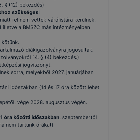
. § (12) bekezdés)
shoz
szükséges
!
iatt fel nem vettek várólistára kerülnek.
ől illetve a BMSZC más intézményeiben
 kötünk.
artalmazó diákigazolványra jogosultak.
gazolványokról 14. § (4) bekezdés.)
ttképzési jogviszonyt.
lnek sorra, melyekből 2027. januárjában
táni időszakban (14 és 17 óra között lehet
epétől, vége 2028. augusztus végén.
 óra közötti időszakban
, szeptembertől
ha nem tartunk órákat)