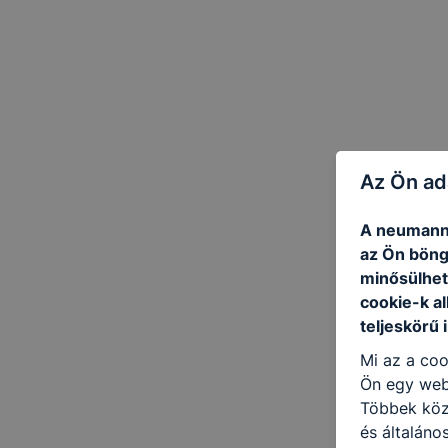
Az Ön ad
A neumann.
az Ön böng
minősülhet
cookie-k a
teljeskörű 
Mi az a coo
Ön egy web
Többek közö
és általán