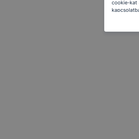
cookie-kat 
kapcsolatba
honlap mely
hogyan bizt
oldalunkat,
cookie-kat
változtatás
a cookie-ka
mivel a coo
megkönnyít
megakadályo
lesznek kép
tervezettől