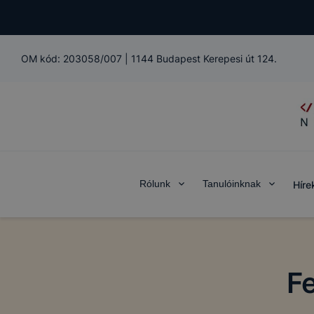
OM kód:
203058/007
|
1144 Budapest Kerepesi út 124.
Rólunk
Tanulóinknak
Híre
F