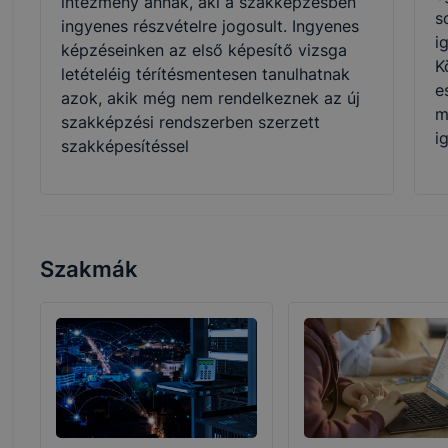
intézmény annak, aki a szakképzésben
s
ingyenes részvételre jogosult. Ingyenes
i
képzéseinken az első képesítő vizsga
K
letételéig térítésmentesen tanulhatnak
e
azok, akik még nem rendelkeznek az új
m
szakképzési rendszerben szerzett
i
szakképesítéssel
Szakmák