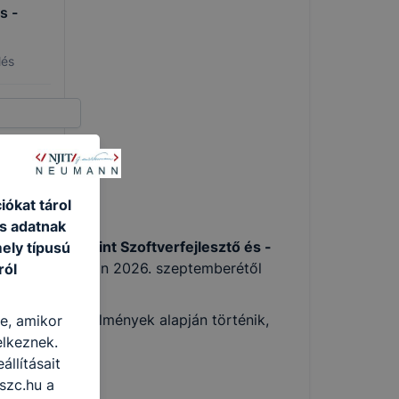
s -
lés
ókat tárol
endben
s adatnak
chnikus valamint Szoftverfejlesztő és -
ely típusú
tunk iskolánkban 2026. szeptemberétől
ról
imeneti követelmények alapján történik,
re, amikor
ról letölthető.
elkeznek.
llításait
technikus
szc.hu a