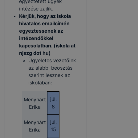
egyeztetett ügyek
intézése zajlik.
Kérjük, hogy az iskola
hivatalos emailcímén
egyeztessenek az
intézendőkkel
kapcsolatban. (iskola at
njszg dot hu)
Ügyeletes vezetőink
az alábbi beosztás
szerint lesznek az
iskolában:
júl.
Menyhárt
8
Erika
júl.
Menyhárt
15
Erika