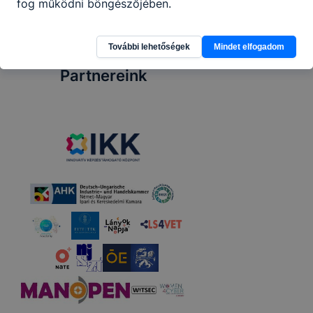
fog működni böngészőjében.
További lehetőségek
Mindet elfogadom
Partnereink