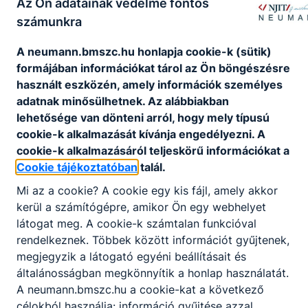
Az Ön adatainak védelme fontos
számunkra
A neumann.bmszc.hu honlapja cookie-k (sütik)
formájában információkat tárol az Ön böngészésre
használt eszközén, amely információk személyes
adatnak minősülhetnek. Az alábbiakban
lehetősége van dönteni arról, hogy mely típusú
cookie-k alkalmazását kívánja engedélyezni. A
Beiratkozással kapcsolatos
cookie-k alkalmazásáról teljeskörű információkat a
tudnivalók 2026/2027
Cookie tájékoztatóban
talál.
Mi az a cookie? A cookie egy kis fájl, amely akkor
A sikeres felvételi eredményéről a
kerül a számítógépre, amikor Ön egy webhelyet
határozat, valamint a
látogat meg. A cookie-k számtalan funkcióval
beiratkozással kapcsolatos és
egyéb tudnivalókat tartalmazó
rendelkeznek. Többek között információt gyűjtenek,
kísérőlevél postai úton kerül
megjegyzik a látogató egyéni beállításait és
kiküldésre a felvettek számára. A
2026. ápr. 27.
Igazgatóság
általánosságban megkönnyítik a honlap használatát.
fontosabb linkeket, információkat
A neumann.bmszc.hu a cookie-kat a következő
itt is összegyűjtöttük!
célokból használja: információ gyűjtése azzal