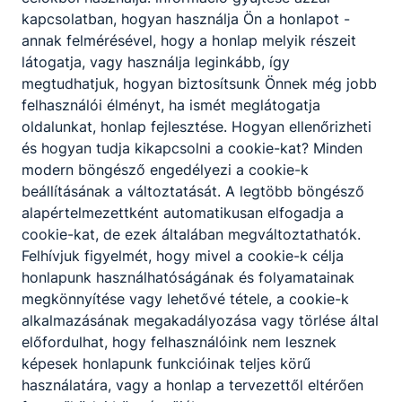
kapcsolatban, hogyan használja Ön a honlapot -
annak felmérésével, hogy a honlap melyik részeit
látogatja, vagy használja leginkább, így
megtudhatjuk, hogyan biztosítsunk Önnek még jobb
felhasználói élményt, ha ismét meglátogatja
oldalunkat, honlap fejlesztése. Hogyan ellenőrizheti
és hogyan tudja kikapcsolni a cookie-kat? Minden
modern böngésző engedélyezi a cookie-k
beállításának a változtatását. A legtöbb böngésző
Alapítvány
alapértelmezettként automatikusan elfogadja a
cookie-kat, de ezek általában megváltoztathatók.
Köszönjük a 2025-ös támogatást!
Felhívjuk figyelmét, hogy mivel a cookie-k célja
Kérjük, hogy az adóbevallásnál
honlapunk használhatóságának és folyamatainak
adójuk 1%-át iskolánk
megkönnyítése vagy lehetővé tétele, a cookie-k
alapítványának ajánlják fel!
alkalmazásának megakadályozása vagy törlése által
Alapítványunk
előfordulhat, hogy felhasználóink nem lesznek
adószáma: 18159037-1-42.
2026. márc. 29.
Alapítvány
képesek honlapunk funkcióinak teljes körű
használatára, vagy a honlap a tervezettől eltérően