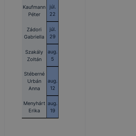
júl.
Kaufmann
22
Péter
júl.
Zádori
29
Gabriella
aug.
Szakály
5
Zoltán
Stéberné
aug.
Urbán
12
Anna
Menyhárt
aug.
Erika
19