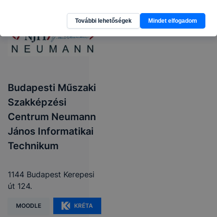
További lehetőségek
Mindet elfogadom
Budapesti Műszaki
Szakképzési
Centrum Neumann
János Informatikai
Technikum
1144 Budapest Kerepesi
út 124.
MOODLE
KRÉTA