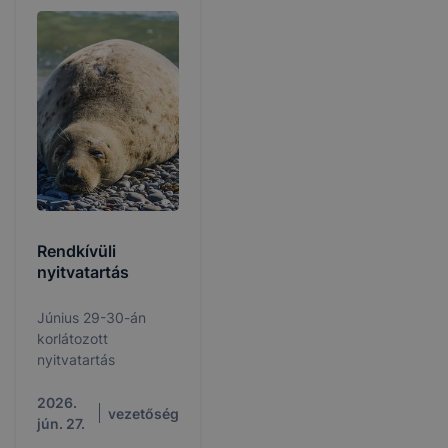
egyeztessenek az
intézendőkkel
kapcsolatban.
Ügyeletes vezetőink
az alábbi beosztás
szerint lesznek az
iskolában.
Rendkívüli
nyitvatartás
Június 29-30-án
korlátozott
nyitvatartás
2026.
vezetőség
jún. 27.