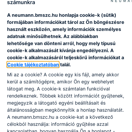
számunkra
kapcsolatos és
egyéb tudnivalókat
2026.
A neumann.bmszc.hu honlapja cookie-k (sütik)
tartalmazó
ápr.
Igazgatóság
formájában információkat tárol az Ön böngészésre
kísérőlevél postai
27.
használt eszközén, amely információk személyes
úton kerül kiküldésre
a felvettek számára.
adatnak minősülhetnek. Az alábbiakban
A fontosabb linkeket,
lehetősége van dönteni arról, hogy mely típusú
információkat itt is
cookie-k alkalmazását kívánja engedélyezni. A
összegyűjtöttük!
cookie-k alkalmazásáról teljeskörű információkat a
Cookie tájékoztatóban
talál.
Partnereink
Mi az a cookie? A cookie egy kis fájl, amely akkor
kerül a számítógépre, amikor Ön egy webhelyet
látogat meg. A cookie-k számtalan funkcióval
rendelkeznek. Többek között információt gyűjtenek,
megjegyzik a látogató egyéni beállításait és
általánosságban megkönnyítik a honlap használatát.
A neumann.bmszc.hu a cookie-kat a következő
célokból használja: információ gyűjtése azzal
kapcsolatban, hogyan használja Ön a honlapot -