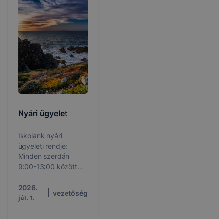
Nyári ügyelet
Iskolánk nyári
ügyeleti rendje:
Minden szerdán
9:00-13:00 között
emailen előre
egyeztetett ügyek
2026.
vezetőség
intézése zajlik.
júl. 1.
Kérjük, hogy az iskola
hivatalos emailcímen